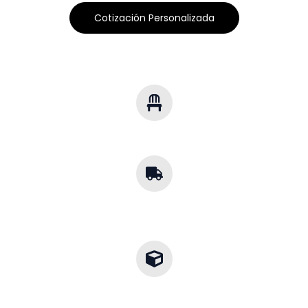
Cotización Personalizada
Soluciones Multisector
Mobiliario para cualquier industria.
Cobertura
Nacional
Envíos a toda la República.
Diseños a la Medida
Adaptamos cada proyecto a tu entorno.