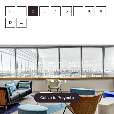
←
1
2
3
4
5
…
10
11
12
→
¿Listo para transformar tu espacio?
Descubre nuestras propuestas en diseño, arquitectura y
mobiliario, o agenda una asesoría personalizada con
nuestro equipo.
Cotiza tu Proyecto