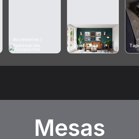
Accesorios /
Iluminación
Papel Tapiz
Tap
Mesas