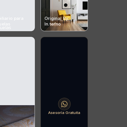
liario para
Original By:
uelas
In.terno
Asesoría Gratuita