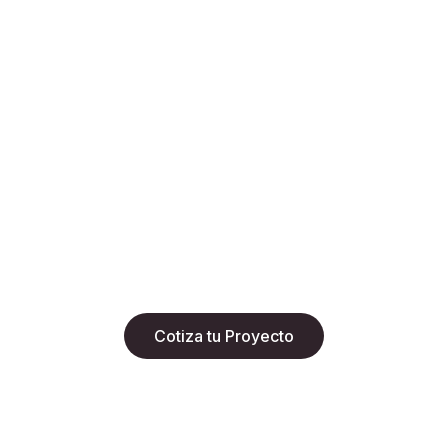
¿Listo para transformar tu espacio?
Descubre nuestras propuestas en diseño,
arquitectura y mobiliario, o agenda una asesoría
personalizada con nuestro equipo.
Cotiza tu Proyecto