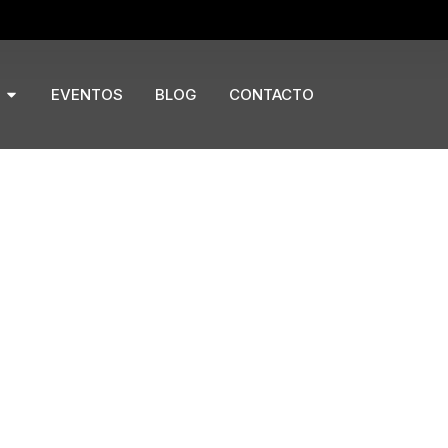
Open Productos
EVENTOS
BLOG
CONTACTO
 profundidad del sobre debe ser mayor que el
alturas. En la versión con sobre redondo, el
base de hierro fundido. Los tableros estándares,
ovedosa con los sobres en versión cuadrada de