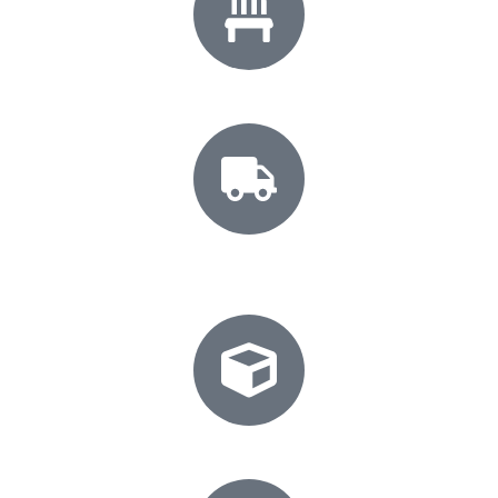
Soluciones Multisector
Mobiliario para cualquier industria.
Cobertura
Nacional
Envíos a toda la República.
Diseños a la Medida
Adaptamos cada proyecto a tu entorno.