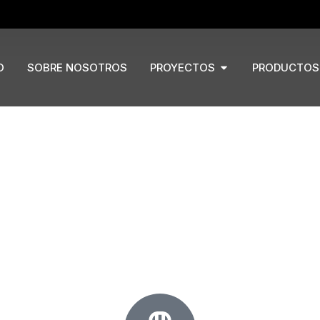
Open Proyectos
O
SOBRE NOSOTROS
PROYECTOS
PRODUCTOS
creada específicamente para ambientes de bistró, donde la
mpo, garantizar el grado de comodidad adecuado.
redondo y cuadrado, disponibles en diferentes medidas y 
ia, gracias al contraste entre el tablero fino y la robusta 
 la base. La base de hierro fundido interactúa de forma n
to en el modelo de 60 como en el de 70 cm.