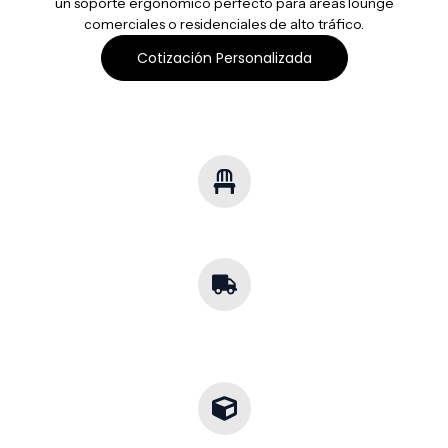
un soporte ergonómico perfecto para áreas lounge
comerciales o residenciales de alto tráfico
.
Cotización Personalizada
Soluciones Multisector
Mobiliario para cualquier industria.
Cobertura
Nacional
Envíos a toda la República.
Diseños a la Medida