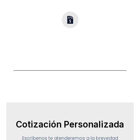
Adaptamos cada proyecto a tu entorno.
Opciones
Flexibles
Diseño y calidad para cada presupuesto.
Cotización Personalizada
Escríbenos te atenderemos a la brevedad