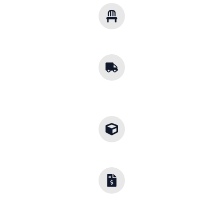
Soluciones Multisector
Mobiliario para cualquier industria.
Cobertura
Nacional
Envíos a toda la República.
Diseños a la Medida
Adaptamos cada proyecto a tu entorno.
Opciones
Flexibles