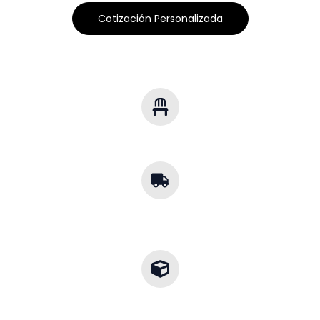
Cotización Personalizada
Soluciones Multisector
Mobiliario para cualquier industria.
Cobertura
Nacional
Envíos a toda la República.
Diseños a la Medida
Adaptamos cada proyecto a tu entorno.