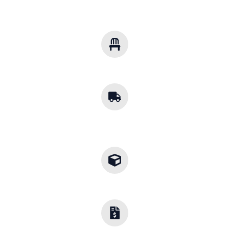
Soluciones Multisector
Mobiliario para cualquier industria.
Cobertura
Nacional
Envíos a toda la República.
Diseños a la Medida
Adaptamos cada proyecto a tu entorno.