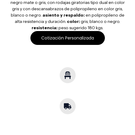
negro mate o gris, con rodajas giratorias tipo dual en color
gris y con descansabrazos de polipropileno en color gris,
blanco o negro.
asiento y respaldo:
en polipropileno de
alta resistencia y duración.
color:
gris, blanco o negro.
resistencia:
peso sugerido 180 kgs.
Cotización Personalizada
Soluciones Multisector
Mobiliario para cualquier industria.
Cobertura
Nacional
Envíos a toda la República.