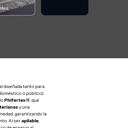
etes
nal diseñada tanto para
doméstico o público).
do
Phifertex®
, que
terianas
y una
umedad, garantizando la
nto. Al ser
apilable
,
ro de espacio al