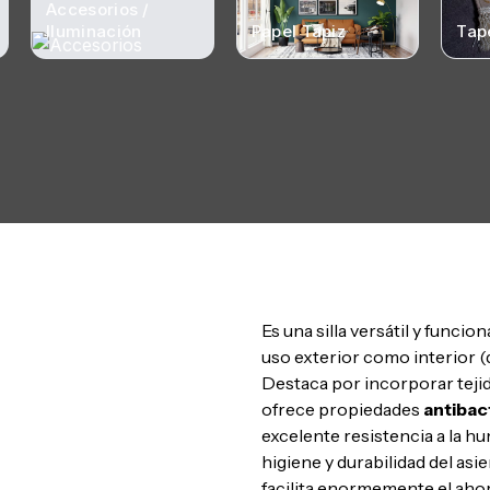
Accesorios /
Iluminación
Papel Tapiz
Tap
Land
Es una silla versátil y funcio
uso exterior como interior (
Destaca por incorporar teji
ofrece propiedades
antibac
excelente resistencia a la h
higiene y durabilidad del asie
facilita enormemente el ahor