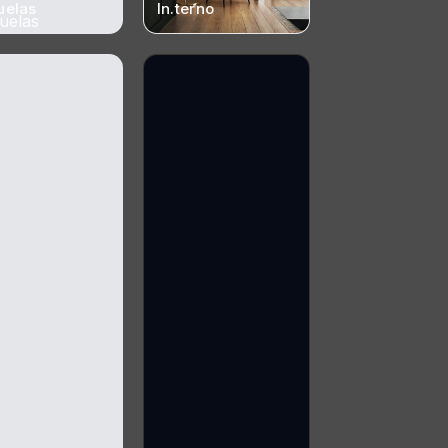
uelas
In.terno