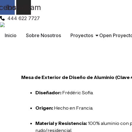
Ir
cebook
Instagram
al
contenido
444 622 7727
Inicio
Sobre Nosotros
Proyectos
Open Proyect
Luxembourg Mesa 80×143
Mesa de Exterior de Diseño de Aluminio (Clave 
Diseñador:
Frédéric Sofia.
Origen:
Hecho en Francia.
Material y Resistencia:
100% aluminio con pin
rudo/residencial.