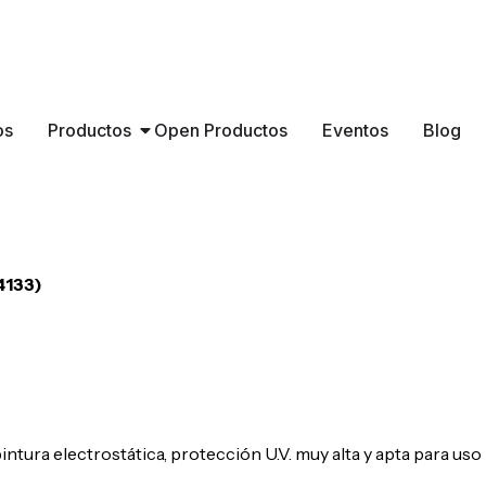
os
Productos
Open Productos
Eventos
Blog
4133)
tura electrostática, protección U.V. muy alta y apta para uso