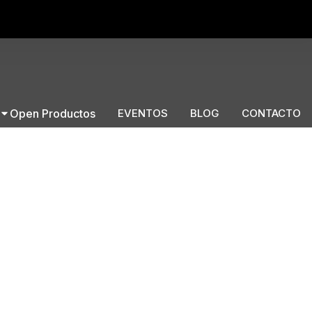
Open Productos
EVENTOS
BLOG
CONTACTO
tre piezas, podrás combinarlos a tu gusto y
re piezas. Tejido Nautic. Muy fácil de lavar y