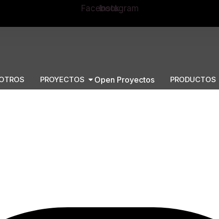
Facebook
Instagram
OTROS
PROYECTOS
Open Proyectos
PRODUCTOS
ue protege de la oxidación. Con sus anclajes para unión en
espacios chill-out.
dio / Pouf/mesa. Aluminio lacado blanco. Anclaje de unión ent
.