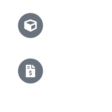
Envíos a toda la República.
Diseños a la Medida
Adaptamos cada proyecto a tu entorno.
Opciones
Flexibles
Diseño y calidad para cada presupuesto.