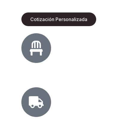
Gracias a sus materiales de alta resiliencia y su 
oficina ejecutiva.
Cotización Personalizada
Soluciones Multisector
Mobiliario para cualquier industria.
Cobertura
Nacional