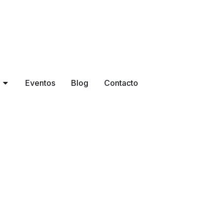
Open Productos
Eventos
Blog
Contacto
ómico, destacando por su estructura de acero cromado y ta
comodidad.
ne el confort con su diseño de una sola pieza tensada y ac
 brazos cromados y un avanzado mecanismo de rodilla con m