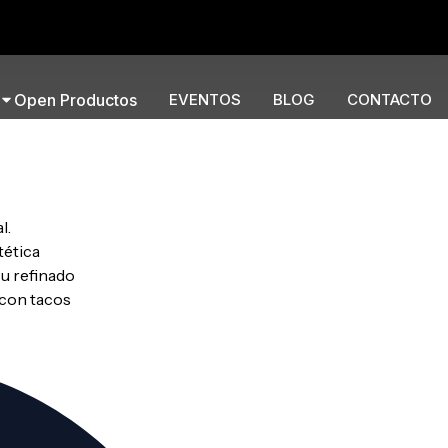
Open Productos
EVENTOS
BLOG
CONTACTO
l.
tética
u refinado
 con tacos