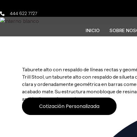
Ir
al
444 622 7727
contenido
INICIO
SOBRE NOS
Trill Stool
Taburete alto con respaldo de líneas rectas y geomét
Trill Stool, un taburete alto con respaldo de siluet
clara y ordenadamente geométrica en barras comerc
acabado mate. Su estructura monobloque de resina co
antideslizantes integrados.
Cotización Personalizada