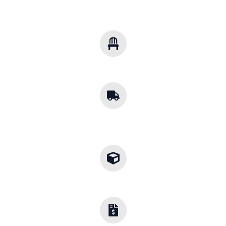
Soluciones Multisector
Mobiliario para cualquier industria.
Cobertura
Nacional
Envíos a toda la República.
Diseños a la Medida
Adaptamos cada proyecto a tu entorno.