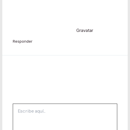
Hi, this is a comment.
To get started with moderating, editing, and deleting
comments, please visit the Comments screen in the
dashboard.
Commenter avatars come from
Gravatar
.
Responder
Dejar un comentario
Tu dirección de correo electrónico no será
publicada.
Los campos obligatorios están marcados
con
*
Escribe
aquí...