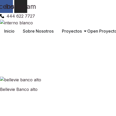
Ir
cebook
Instagram
al
contenido
444 622 7727
Inicio
Sobre Nosotros
Proyectos
Open Proyect
Productos Mobiliario Hogar 
Bancos para Hogar
Bellevie Banco alto
Bancas